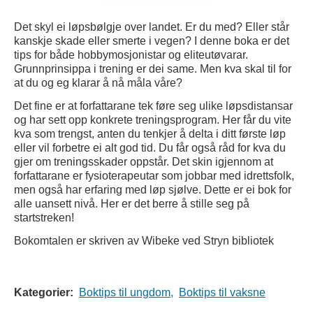
Det skyl ei løpsbølgje over landet. Er du med? Eller står
kanskje skade eller smerte i vegen? I denne boka er det
tips for både hobbymosjonistar og eliteutøvarar.
Grunnprinsippa i trening er dei same. Men kva skal til for
at du og eg klarar å nå måla våre?
Det fine er at forfattarane tek føre seg ulike løpsdistansar
og har sett opp konkrete treningsprogram. Her får du vite
kva som trengst, anten du tenkjer å delta i ditt første løp
eller vil forbetre ei alt god tid. Du får også råd for kva du
gjer om treningsskader oppstår. Det skin igjennom at
forfattarane er fysioterapeutar som jobbar med idrettsfolk,
men også har erfaring med løp sjølve. Dette er ei bok for
alle uansett nivå. Her er det berre å stille seg på
startstreken!
Bokomtalen er skriven av Wibeke ved Stryn bibliotek
Kategorier:
Boktips til ungdom,
Boktips til vaksne