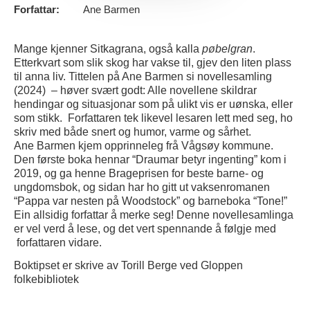
Forfattar:
Ane Barmen
Mange kjenner Sitkagrana, også kalla
pøbelgran
.
Etterkvart som slik skog har vakse til, gjev den liten plass
til anna liv. Tittelen på Ane Barmen
si
novellesamling
(2024)
– høver svært godt:
Alle
novellene
skildrar
hendingar
og
situasjonar
som på ulikt vis er uønska
, eller
som stikk.
Forfattaren
te
k
likevel
lesaren
lett med seg, ho
skriv med både snert og humor, varme og sårhet
.
Ane Barmen kjem
opprinneleg
frå
Vågsøy kommune.
De
n
første boka
hennar
“
Draumar
betyr ingenting” kom i
2019, og ga henne Bragepris
en
for bes
te barne- og
ungdomsbok
, og
sidan
har
ho
gitt ut
vaksenromanen
“Pappa var nesten på Woo
d
stock
”
og b
arneboka
“Tone!”
Ein
allsidig
f
orfattar
å merke seg! Denne novellesamlinga
er
vel verd å lese
, og det vert spennande å
f
ølgje
med
forfattaren vidare.
Boktipset er skrive av Torill Berge ved Gloppen
folkebibliotek