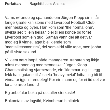
Forfattar:
Ragnhild Lund Ansnes
Varm, rørande og spanande om Jürgen Klopp sin ni år
lange kjærleikshistorie med Liverpool Football Club,
menneska og byen. Han kom som ‘the normal one’,
utvikla seg til ein frelsar, blei til ein konge og forlét
Liverpool som ein gud. Saman vann dei alt det var
mogleg å vinne, laget blei kjende som
‘mentalitetsmonstra’, dei som aldri ville tape, men jobba
på til siste sekund.
Vi kjem nært innpå både manageren, trenaren og ikkje
minst mannen og medmennesket Jürgen Klopp.
Charismatisk og sjarmerande, ein ‘klemmar’ og i tillegg
fekk han ‘gutane’ til å spela ‘heavy metal’ fotball og bli til
vinnarar igjen – endeleg! For ein mann og for ei tid det var
for alle røde fans…!
Eg anbefalar boka på det aller sterkaste!
Bokomtale av Ingvild, Kvinnherad bibliotek