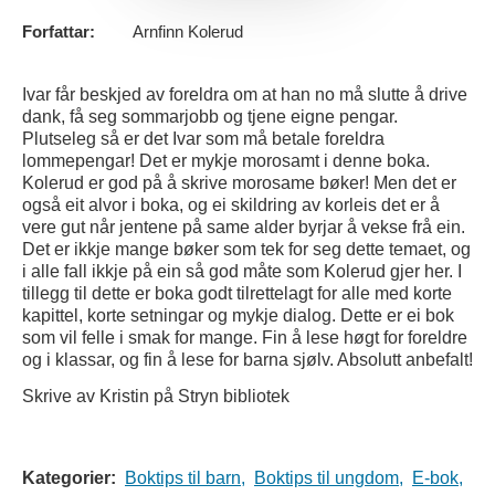
Forfattar:
Arnfinn Kolerud
Ivar får beskjed av foreldra om at han no må slutte å drive
dank, få seg sommarjobb og tjene eigne pengar.
Plutseleg så er det Ivar som må betale foreldra
lommepengar! Det er mykje morosamt i denne boka.
Kolerud er god på å skrive morosame bøker! Men det er
også eit alvor i boka, og ei skildring av korleis det er å
vere gut når jentene på same alder byrjar å vekse frå ein.
Det er ikkje mange bøker som tek for seg dette temaet, og
i alle fall ikkje på ein så god måte som Kolerud gjer her. I
tillegg til dette er boka godt tilrettelagt for alle med korte
kapittel, korte setningar og mykje dialog. Dette er ei bok
som vil felle i smak for mange. Fin å lese høgt for foreldre
og i klassar, og fin å lese for barna sjølv. Absolutt anbefalt!
Skrive av Kristin på Stryn bibliotek
Kategorier:
Boktips til barn,
Boktips til ungdom,
E-bok,