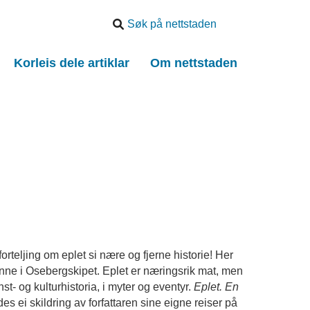
Søk
etter
Korleis dele artiklar
Om nettstaden
forteljing om eplet si nære og fjerne historie! Her
nne i Osebergskipet. Eplet er næringsrik mat, men
st- og kulturhistoria, i myter og eventyr.
Eplet. En
s ei skildring av forfattaren sine eigne reiser på