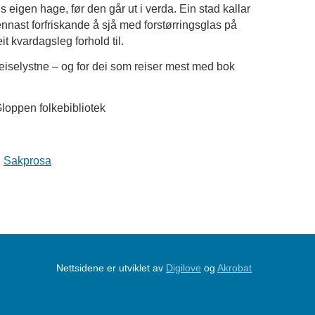
s eigen hage, før den går ut i verda. Ein stad kallar
ennast forfriskande å sjå med forstørringsglas på
it kvardagsleg forhold til.
eiselystne – og for dei som reiser mest med bok
loppen folkebibliotek
Sakprosa
Nettsidene er utviklet av
Digilove
og
Akrobat