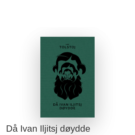
Då Ivan Iljitsj døydde