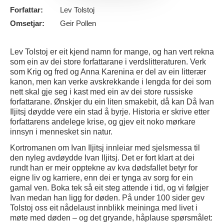
Forfattar:
Lev Tolstoj
Omsetjar:
Geir Pollen
Lev Tolstoj er eit kjend namn for mange, og han vert rekna
som ein av dei store forfattarane i verdslitteraturen. Verk
som Krig og fred og Anna Karenina er del av ein litterær
kanon, men kan verke avskrekkande i lengda for dei som
nett skal gje seg i kast med ein av dei store russiske
forfattarane. Ønskjer du ein liten smakebit, då kan Då Ivan
Iljitsj døydde vere ein stad å byrje. Historia er skrive etter
forfattarens andelege krise, og gjev eit noko mørkare
innsyn i mennesket sin natur.
Kortromanen om Ivan Iljitsj innleiar med sjelsmessa til
den nyleg avdøydde Ivan Iljitsj. Det er fort klart at dei
rundt han er meir opptekne av kva dødsfallet betyr for
eigne liv og karriere, enn dei er tynga av sorg for ein
gamal ven. Boka tek så eit steg attende i tid, og vi følgjer
Ivan medan han ligg for døden. På under 100 sider gev
Tolstoj oss eit nådelaust innblikk meininga med livet i
møte med døden – og det gryande, håplause spørsmålet: