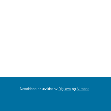
Nettsidene er utviklet av
Digilove
og
Akrobat