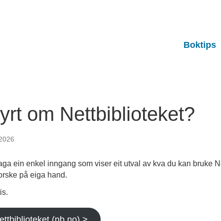
Boktips
yrt om Nettbiblioteket?
 2026
aga ein enkel inngang som viser eit utval av kva du kan bruke Nett
forske på eiga hand.
is.
tbiblioteket (nb.no) >