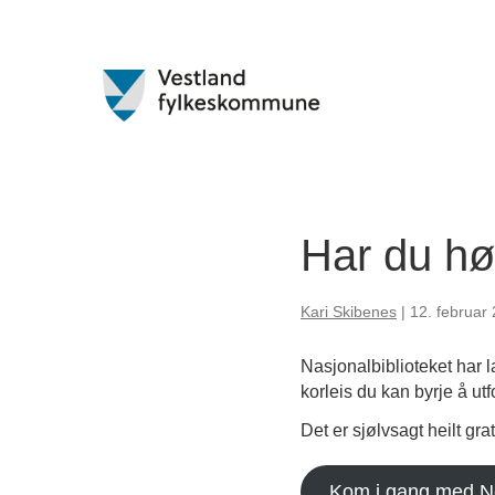
Har du hø
Kari Skibenes
|
12. februar
Nasjonalbiblioteket har l
korleis du kan byrje å ut
Det er sjølvsagt heilt grat
Kom i gang med Net