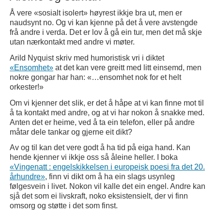
Å vere «sosialt isolert» høyrest ikkje bra ut, men er
naudsynt no. Og vi kan kjenne på det å vere avstengde
frå andre i verda. Det er lov å gå ein tur, men det må skje
utan nærkontakt med andre vi møter.
Arild Nyquist skriv med humoristisk vri i diktet
«Ensomhet»
at det kan vere greitt med litt einsemd, men
nokre gongar har han: «…ensomhet nok for et helt
orkester!»
Om vi kjenner det slik, er det å håpe at vi kan finne mot til
å ta kontakt med andre, og at vi har nokon å snakke med.
Anten det er heime, ved å ta ein telefon, eller på andre
måtar dele tankar og gjerne eit dikt?
Av og til kan det vere godt å ha tid på eiga hand. Kan
hende kjenner vi ikkje oss så åleine heller. I boka
«Vingenatt : engelskikkelsen i europeisk poesi fra det 20.
århundre»
, finn vi dikt om å ha ein slags usynleg
følgesvein i livet. Nokon vil kalle det ein engel. Andre kan
sjå det som ei livskraft, noko eksistensielt, der vi finn
omsorg og støtte i det som finst.