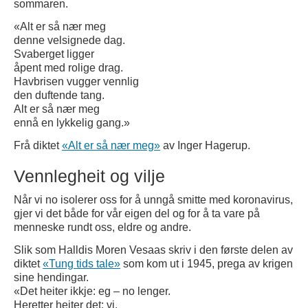
sommaren.
«Alt er så nær meg
denne velsignede dag.
Svaberget ligger
åpent med rolige drag.
Havbrisen vugger vennlig
den duftende tang.
Alt er så nær meg
ennå en lykkelig gang.»
Frå diktet
«Alt er så nær meg»
av Inger Hagerup.
Vennlegheit og vilje
Når vi no isolerer oss for å unngå smitte med koronavirus,
gjer vi det både for vår eigen del og for å ta vare på
menneske rundt oss, eldre og andre.
Slik som Halldis Moren Vesaas skriv i den første delen av
diktet
«Tung tids tale»
som kom ut i 1945, prega av krigen
sine hendingar.
«Det heiter ikkje: eg – no lenger.
Heretter heiter det: vi.