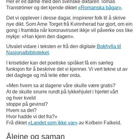
Her er eit døme med den svenske diktaren Tomas
Tranströmer og det kjende diktet
«Romanska bågar»
.
Det vi opplever i desse dagar, inspirerer folk til å skrive
nye dikt. Som Arne Torget frå Kvinnherad har gjort, om ein
gong i framtida når koronaviruset ikkje vil påverke oss like
mykje: «Han kjem den dagen».
Utvalet vidare i teksten er frå den digitale
Bokhylla til
Nasjonalbiblioteket
.
I krisetider kan det poetiske språket få ein særleg
funksjon for å beskrive det vi kjenner. Vi vert tekne ut av
det daglege og må leite etter orda.
«Men hvem sa at dagene våre skulle være gratis?
At de skulle snurre rundt på lykkehjulet i hjertet vårt
og hver kveld
stoppe på gevinst?
Hvem sa det?
Hvor hadde vi det fra?»
Frå diktet
«Landet som ikke var»
av Kolbein Falkeid.
Åleine og saman