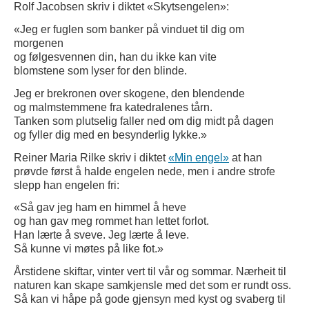
Rolf Jacobsen skriv i diktet «Skytsengelen»:
«Jeg er fuglen som banker på vinduet til dig om
morgenen
og følgesvennen din, han du ikke kan vite
blomstene som lyser for den blinde.
Jeg er brekronen over skogene, den blendende
og malmstemmene fra katedralenes tårn.
Tanken som plutselig faller ned om dig midt på dagen
og fyller dig med en besynderlig lykke.»
Reiner Maria Rilke skriv i diktet
«Min engel»
at han
prøvde først å halde engelen nede, men i andre strofe
slepp han engelen fri:
«Så gav jeg ham en himmel å heve
og han gav meg rommet han lettet forlot.
Han lærte å sveve. Jeg lærte å leve.
Så kunne vi møtes på like fot.»
Årstidene skiftar, vinter vert til vår og sommar. Nærheit til
naturen kan skape samkjensle med det som er rundt oss.
Så kan vi håpe på gode gjensyn med kyst og svaberg til