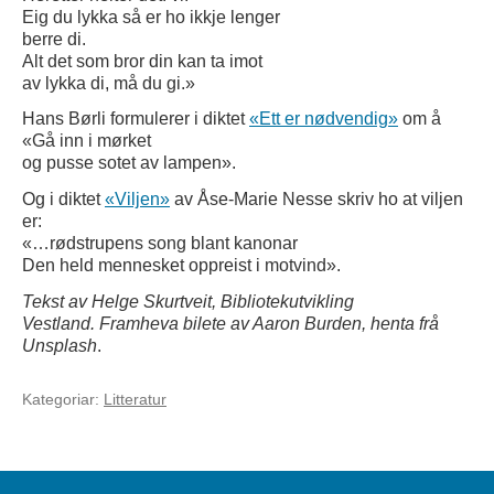
Eig du lykka så er ho ikkje lenger
berre di.
Alt det som bror din kan ta imot
av lykka di, må du gi.»
Hans Børli formulerer i diktet
«Ett er nødvendig»
om å
«Gå inn i mørket
og pusse sotet av lampen».
Og i diktet
«Viljen»
av Åse-Marie Nesse skriv ho at viljen
er:
«…rødstrupens song blant kanonar
Den held mennesket oppreist i motvind».
Tekst av Helge Skurtveit, Bibliotekutvikling
Vestland.
Framheva bilete av Aaron Burden, henta frå
Unsplash
.
Kategoriar:
Litteratur