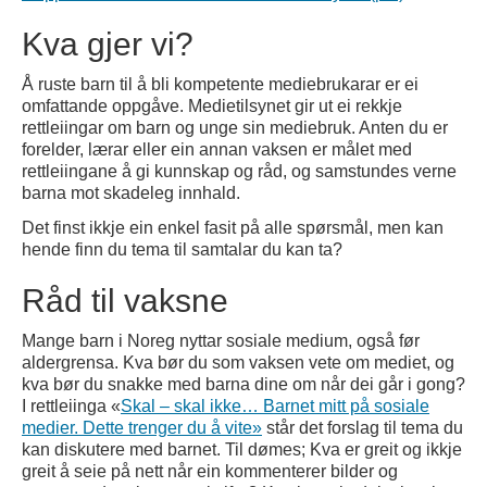
Kva gjer vi?
Å ruste barn til å bli kompetente mediebrukarar er ei
omfattande oppgåve. Medietilsynet gir ut ei rekkje
rettleiingar om barn og unge sin mediebruk. Anten du er
forelder, lærar eller ein annan vaksen er målet med
rettleiingane å gi kunnskap og råd, og samstundes verne
barna mot skadeleg innhald.
Det finst ikkje ein enkel fasit på alle spørsmål, men kan
hende finn du tema til samtalar du kan ta?
Råd til vaksne
Mange barn i Noreg nyttar sosiale medium, også før
aldergrensa. Kva bør du som vaksen vete om mediet, og
kva bør du snakke med barna dine om når dei går i gong?
I rettleiinga «
Skal – skal ikke… Barnet mitt på sosiale
medier. Dette trenger du å vite»
står det forslag til tema du
kan diskutere med barnet. Til dømes; Kva er greit og ikkje
greit å seie på nett når ein kommenterer bilder og