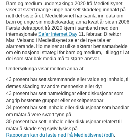
Barn og medium-undersøkinga 2020 frå Medietilsynet
viser at svært mange unge har sett skadeleg innhald på
nett det siste året. Medietilsynet har samla inn data om
barn og unge sin mediekvardag anna kvart år sidan 2006.
Første delrapport frå 2020 kjem i samband med den
internasjonale
Safer Internet Day
11. februar. Direktør
Mari Velsand i Medietilsynet seier dei nye tala er
alarmerande. Ho meiner at ulike aktørar bør samarbeide
om ein nasjonal strategi for barn og medium, i tillegg til at
dei som står bak media må ta større ansvar.
Undersøkinga visar mellom anna at:
43 prosent har sett skremmande eller valdeleg innhald, til
dømes skading av andre menneske eller dyr
43 prosent har sett hatmeldingar eller diskusjonar som
angrip bestemte grupper eller enkeltpersonar
34 prosent har sett innhald eller diskusjonar som handlar
om måtar å vere svært tynn på
30 prosent har sett innhald eller diskusjonar relatert til
måtar å skade seg sjølv fysisk på
Rapporten kan du laste ned frå Medietilsynet (pdf)
.