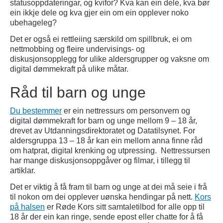
statusoppdateringar, og kvifor? Kva kan ein dele, kva bør
ein ikkje dele og kva gjer ein om ein opplever noko
ubehageleg?
Det er også ei rettleiing særskild om spillbruk, ei om
nettmobbing og fleire undervisings- og
diskusjonsopplegg for ulike aldersgrupper og vaksne om
digital dømmekraft på ulike måtar.
Råd til barn og unge
Du bestemmer
er ein nettressurs om personvern og
digital dømmekraft for barn og unge mellom 9 – 18 år,
drevet av Utdanningsdirektoratet og Datatilsynet. For
aldersgruppa 13 – 18 år kan ein mellom anna finne råd
om hatprat, digital krenking og utpressing. Nettressursen
har mange diskusjonsoppgåver og filmar, i tillegg til
artiklar.
Det er viktig å få fram til barn og unge at dei må seie i frå
til nokon om dei opplever uønska hendingar på nett.
Kors
på halsen
er Røde Kors sitt samtaletilbod for alle opp til
18 år der ein kan ringe, sende epost eller chatte for å få